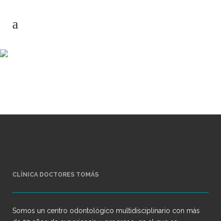
Curso rehabilitacion
Dr tomas
CLÍNICA DOCTORES TOMÁS
Somos un centro odontológico multidisciplinario con más