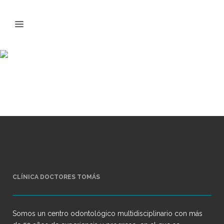
sin-titulo-1
CLÍNICA DOCTORES TOMÁS
Somos un centro odontológico multidisciplinario con más