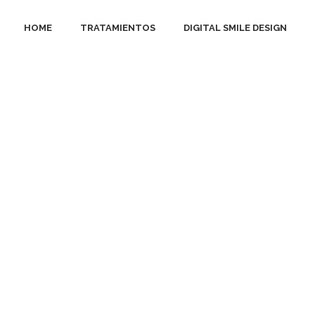
HOME
TRATAMIENTOS
DIGITAL SMILE DESIGN
n-dr_tomas-2