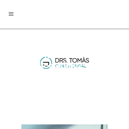
090_Drs-Tomás-
Sergio-Martínez-
Fotógrafo