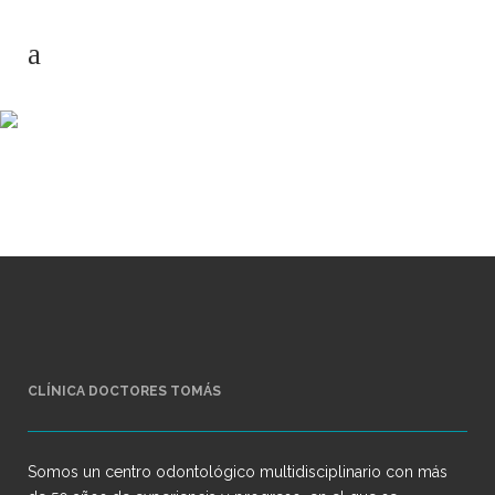
Screen Shot 2016-11-
23 at 16.44.14
CLÍNICA DOCTORES TOMÁS
Somos un centro odontológico multidisciplinario con más